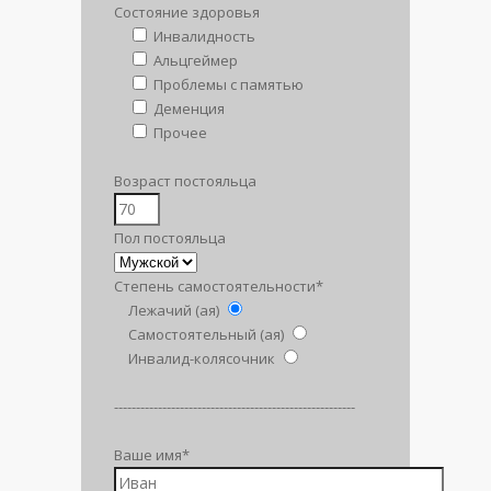
Состояние здоровья
Инвалидность
Альцгеймер
Проблемы с памятью
Деменция
Прочее
Возраст постояльца
Пол постояльца
Степень самостоятельности*
Лежачий (ая)
Самостоятельный (ая)
Инвалид-колясочник
-------------------------------------------------------
Ваше имя*